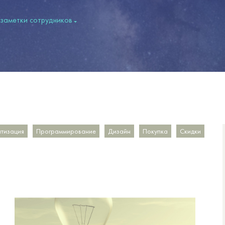
 заметки сотрудников
тизация
Программирование
Дизайн
Покупка
Скидки