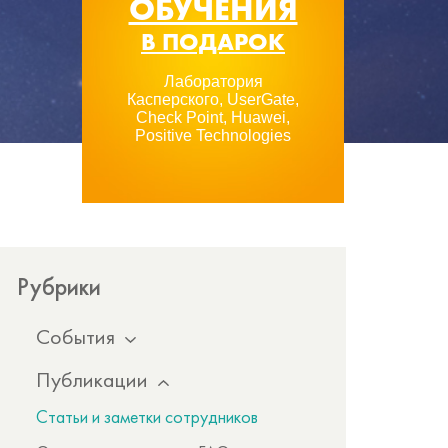
ОБУЧЕНИЯ
В ПОДАРОК
Лаборатория
Касперского, UserGate,
Check Point, Huawei,
Positive Technologies
Рубрики
События
Публикации
Статьи и заметки сотрудников