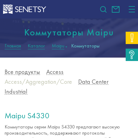
Коммутаторы Maipu
Главная
Каталог
Maipu
Коммутаторы
Все продукты
Access
Access/Aggregation/Core
Data Center
Industrial
Maipu S4330
Коммутаторы серии Maipu S4330 предлагают высокую
производительность, поддерживают протоколы